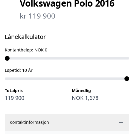
Volkswagen Polo 2016
og den populære DSG-automatgirkassen.
kr 119 900
En sporty og drivstoffgjerrig bil som passer perfekt
både til bykjøring og lengre turer.
Lånekalkulator
Utstyrshøydepunkter:
- DSG
Kontantbeløp:
NOK 0
- Adaptiv cruisecontrol
- Automatisk klimaanlegg
Løpetid:
10
År
- Parkeringssensorer foran
- Parkeringssensorer bak
- DAB+
Totalpris
Månedlig
119 900
NOK 1,678
- Bluetooth
- Lys-sensor
- Sommerhjul
Kontaktinformasjon
- Vinterhjul
- Gummimatter