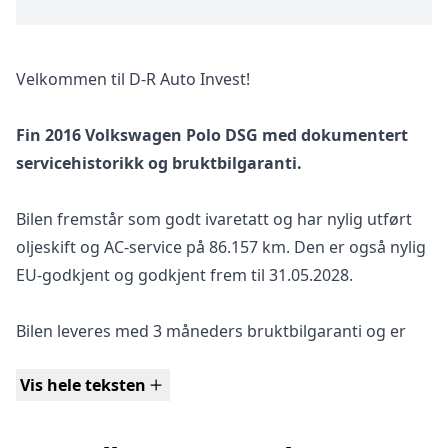
Velkommen til D-R Auto Invest!
Fin 2016 Volkswagen Polo DSG med dokumentert
servicehistorikk og bruktbilgaranti.
Bilen fremstår som godt ivaretatt og har nylig utført
oljeskift og AC-service på 86.157 km. Den er også nylig
EU-godkjent og godkjent frem til 31.05.2028.
Bilen leveres med 3 måneders bruktbilgaranti og er
klar for ny eier.
Vis hele teksten
Volkswagen Polo med DSG er en moderne og
velkjørende småbil med høy komfort, premiumfølelse