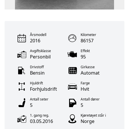
Årsmodell
Kilometer
2016
86157
Avgiftsklasse
Effekt
Personbil
95
Drivstoff
Girkasse
Bensin
Automat
Hjuldrift
Farge
Forhjulsdrift
Hvit
Antall seter
Antall dører
5
5
1. gang reg.
Kjøretøyet står i
03.05.2016
Norge