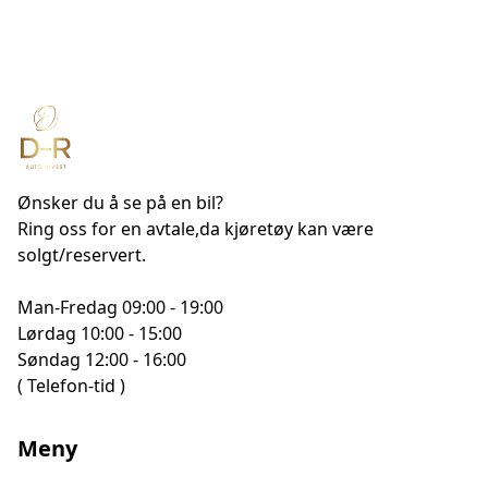
Innbytte:
Vi tar innbytte i alle bilmerker og modeller.
Kontakt oss for innbyttepris!
Levering og registrering
Ønsker du å se på en bil?
Som godkjent Autosys-forhandler kan vi registrere
Ring oss for en avtale,da kjøretøy kan være
bilen på stedet. Dette gjør at du kan overta bilen og
solgt/reservert.
kjøre hjem samme dag.
For registrering må kjøper ha med gyldig BankID.
Man-Fredag 09:00 - 19:00
Vi tilbyr også transport av biler over hele landet.
Lørdag 10:00 - 15:00
Søndag 12:00 - 16:00
( Telefon-tid )
OBS!
Vi svarer alltid på alle henvendelser. Dersom du ikke
Meny
har mottatt svar fra oss innen rimelig tid, ber vi deg
sjekke søppelpost/SPAM-filteret i e-postprogrammet